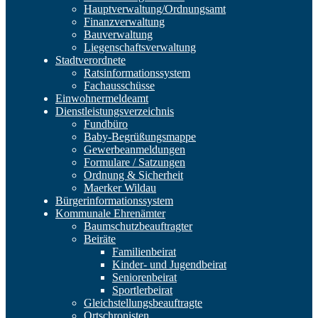
Hauptverwaltung/Ordnungsamt
Finanzverwaltung
Bauverwaltung
Liegenschaftsverwaltung
Stadtverordnete
Ratsinformationssystem
Fachausschüsse
Einwohnermeldeamt
Dienstleistungsverzeichnis
Fundbüro
Baby-Begrüßungsmappe
Gewerbeanmeldungen
Formulare / Satzungen
Ordnung & Sicherheit
Maerker Wildau
Bürgerinformationssystem
Kommunale Ehrenämter
Baumschutzbeauftragter
Beiräte
Familienbeirat
Kinder- und Jugendbeirat
Seniorenbeirat
Sportlerbeirat
Gleichstellungsbeauftragte
Ortschronisten