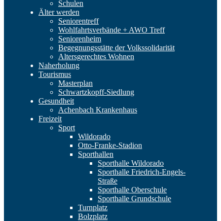
Schulen
Älter werden
Seniorentreff
Wohlfahrtsverbände + AWO Treff
Seniorenheim
Begegnungsstätte der Volkssolidarität
Altersgerechtes Wohnen
Naherholung
Tourismus
Masterplan
Schwartzkopff-Siedlung
Gesundheit
Achenbach Krankenhaus
Freizeit
Sport
Wildorado
Otto-Franke-Stadion
Sporthallen
Sporthalle Wildorado
Sporthalle Friedrich-Engels-
Straße
Sporthalle Oberschule
Sporthalle Grundschule
Turnplatz
Bolzplatz