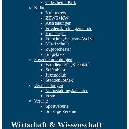
Calesthenic Park
Kultur
Kulturkreis
ZEWS+KW
Ausstellungen
Friedenskirchengemeinde
Kunstfoyer
Fotoclub „Schwarz-Weiß“
Musikschule
Zupforchester
Singekreis
Freizeiteinrichtungen
Familientreff „Kleeblatt“
Seifenblase
Jugendclub
Stadtbibliothek
Veranstaltungen
Veranstaltungskalender
Feste
Vereine
Sportvereine
Sonstige Vereine
Wirtschaft & Wissenschaft