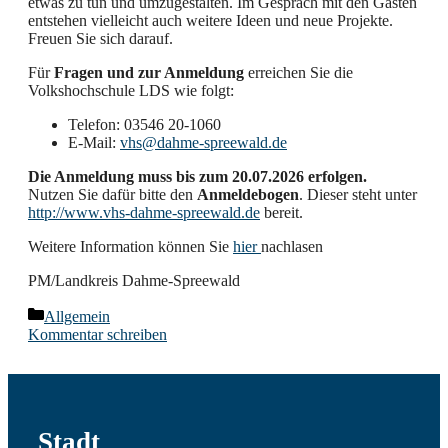
etwas zu tun und umzugestalten. Im Gespräch mit den Gästen
entstehen vielleicht auch weitere Ideen und neue Projekte.
Freuen Sie sich darauf.
Für
Fragen und zur Anmeldung
erreichen Sie die
Volkshochschule LDS wie folgt:
Telefon: 03546 20-1060
E-Mail:
vhs@dahme-spree­wald.de
Die Anmeldung muss bis zum 20.07.2026 erfolgen.
Nutzen Sie dafür bitte den
Anmeldebogen
. Dieser steht unter
http://www.vhs-dahme-spree­wald.de
bereit.
Weitere Information können Sie
hier
nachlasen
PM/Landkreis Dahme-Spreewald
Kategorien
Allgemein
Kommentar schreiben
Stadt