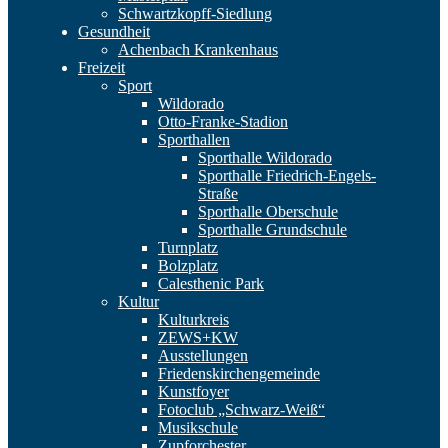
Schwartzkopff-Siedlung
Gesundheit
Achenbach Krankenhaus
Freizeit
Sport
Wildorado
Otto-Franke-Stadion
Sporthallen
Sporthalle Wildorado
Sporthalle Friedrich-Engels-
Straße
Sporthalle Oberschule
Sporthalle Grundschule
Turnplatz
Bolzplatz
Calesthenic Park
Kultur
Kulturkreis
ZEWS+KW
Ausstellungen
Friedenskirchengemeinde
Kunstfoyer
Fotoclub „Schwarz-Weiß“
Musikschule
Zupforchester