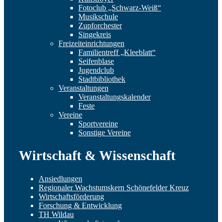
Fotoclub „Schwarz-Weiß“
Musikschule
Zupforchester
Singekreis
Freizeiteinrichtungen
Familientreff „Kleeblatt“
Seifenblase
Jugendclub
Stadtbibliothek
Veranstaltungen
Veranstaltungskalender
Feste
Vereine
Sportvereine
Sonstige Vereine
Wirtschaft & Wissenschaft
Ansiedlungen
Regionaler Wachstumskern Schönefelder Kreuz
Wirtschaftsförderung
Forschung & Entwicklung
TH Wildau