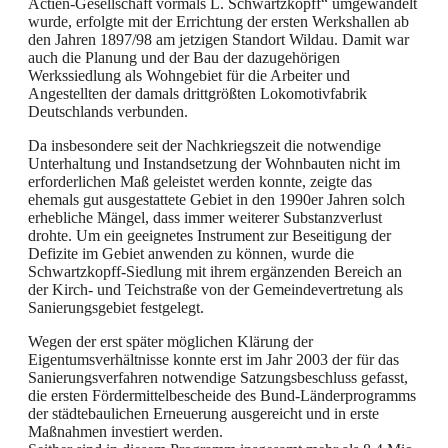
Actien-Gesellschaft vormals L. Schwartzkopff“ umgewandelt
wurde, erfolgte mit der Errichtung der ersten Werkshallen ab
den Jahren 1897/98 am jetzigen Standort Wildau. Damit war
auch die Planung und der Bau der dazugehörigen
Werkssiedlung als Wohngebiet für die Arbeiter und
Angestellten der damals drittgrößten Lokomotivfabrik
Deutschlands verbunden.
Da insbesondere seit der Nachkriegszeit die notwendige
Unterhaltung und Instandsetzung der Wohnbauten nicht im
erforderlichen Maß geleistet werden konnte, zeigte das
ehemals gut ausgestattete Gebiet in den 1990er Jahren solch
erhebliche Mängel, dass immer weiterer Substanzverlust
drohte. Um ein geeignetes Instrument zur Beseitigung der
Defizite im Gebiet anwenden zu können, wurde die
Schwartzkopff-Siedlung mit ihrem ergänzenden Bereich an
der Kirch- und Teichstraße von der Gemeindevertretung als
Sanierungsgebiet festgelegt.
Wegen der erst später möglichen Klärung der
Eigentumsverhältnisse konnte erst im Jahr 2003 der für das
Sanierungsverfahren notwendige Satzungsbeschluss gefasst,
die ersten Fördermittelbescheide des Bund-Länderprogramms
der städtebaulichen Erneuerung ausgereicht und in erste
Maßnahmen investiert werden.