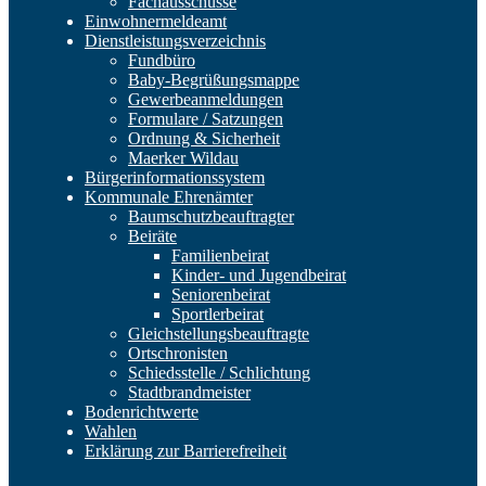
Fachausschüsse
Einwohnermeldeamt
Dienstleistungsverzeichnis
Fundbüro
Baby-Begrüßungsmappe
Gewerbeanmeldungen
Formulare / Satzungen
Ordnung & Sicherheit
Maerker Wildau
Bürgerinformationssystem
Kommunale Ehrenämter
Baumschutzbeauftragter
Beiräte
Familienbeirat
Kinder- und Jugendbeirat
Seniorenbeirat
Sportlerbeirat
Gleichstellungsbeauftragte
Ortschronisten
Schiedsstelle / Schlichtung
Stadtbrandmeister
Bodenrichtwerte
Wahlen
Erklärung zur Barrierefreiheit