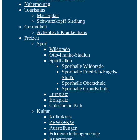
Naherholung
Tourismus
Masterplan
Schwartzkopff-Siedlung
Gesundheit
Achenbach Krankenhaus
Freizeit
Sport
Wildorado
Otto-Franke-Stadion
Sporthallen
Sporthalle Wildorado
Sporthalle Friedrich-Engels-
Straße
Sporthalle Oberschule
Sporthalle Grundschule
Turnplatz
Bolzplatz
Calesthenic Park
Kultur
Kulturkreis
ZEWS+KW
Ausstellungen
Friedenskirchengemeinde
Kunstfoyer