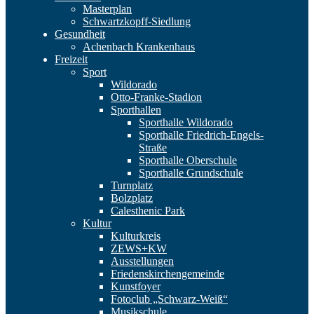
Masterplan
Schwartzkopff-Siedlung
Gesundheit
Achenbach Krankenhaus
Freizeit
Sport
Wildorado
Otto-Franke-Stadion
Sporthallen
Sporthalle Wildorado
Sporthalle Friedrich-Engels-
Straße
Sporthalle Oberschule
Sporthalle Grundschule
Turnplatz
Bolzplatz
Calesthenic Park
Kultur
Kulturkreis
ZEWS+KW
Ausstellungen
Friedenskirchengemeinde
Kunstfoyer
Fotoclub „Schwarz-Weiß“
Musikschule