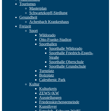
Tourismus
Masterplan
Schwartzkopff-Siedlung
Gesundheit
Achenbach Krankenhaus
Freizeit
Sport
Wildorado
Otto-Franke-Stadion
Sporthallen
Sporthalle Wildorado
Sporthalle Friedrich-Engels-
Straße
Sporthalle Oberschule
Sporthalle Grundschule
Turnplatz
Bolzplatz
Calesthenic Park
Kultur
Kulturkreis
ZEWS+KW
Ausstellungen
Friedenskirchengemeinde
Kunstfoyer
Fotoclub „Schwarz-Weiß“