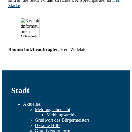
sind an die Stadt Wildau zu richten. Ansprechpartner ist
Herr
Starke
.
Baumschutzbeauftragter
: Herr Widelak
Stadt
Aktuelles
Meldungsübersicht
Meldungsarchiv
Grußwort des Bürgermeisters
Ukraine Hilfe
Grundsteuerreform