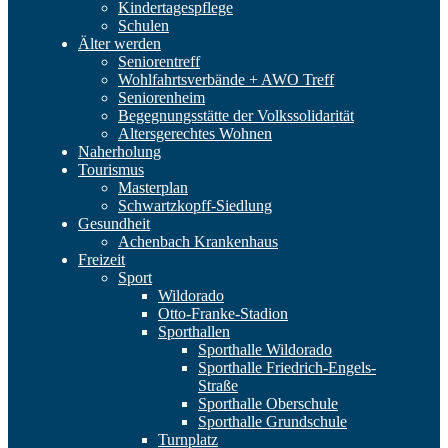
Kindertagespflege
Schulen
Älter werden
Seniorentreff
Wohlfahrtsverbände + AWO Treff
Seniorenheim
Begegnungsstätte der Volkssolidarität
Altersgerechtes Wohnen
Naherholung
Tourismus
Masterplan
Schwartzkopff-Siedlung
Gesundheit
Achenbach Krankenhaus
Freizeit
Sport
Wildorado
Otto-Franke-Stadion
Sporthallen
Sporthalle Wildorado
Sporthalle Friedrich-Engels-
Straße
Sporthalle Oberschule
Sporthalle Grundschule
Turnplatz