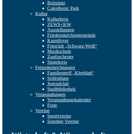
Bolzplatz
Calesthenic Park
Kultur
Kulturkreis
ZEWS+KW
Ausstellungen
Friedenskirchengemeinde
Kunstfoyer
Fotoclub „Schwarz-Weiß“
Musikschule
Zupforchester
Singekreis
Freizeiteinrichtungen
Familientreff „Kleeblatt“
Seifenblase
Jugendclub
Stadtbibliothek
Veranstaltungen
Veranstaltungskalender
Feste
Vereine
Sportvereine
Sonstige Vereine