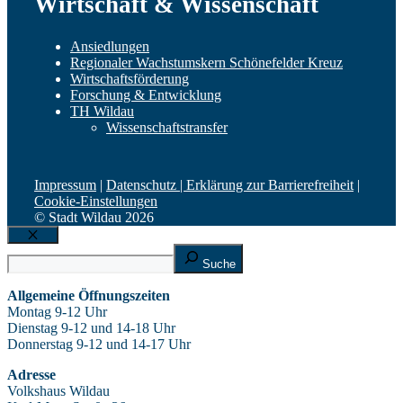
Wirtschaft & Wissenschaft
Ansiedlungen
Regionaler Wachstumskern Schönefelder Kreuz
Wirtschaftsförderung
Forschung & Entwicklung
TH Wildau
Wissenschaftstransfer
Impressum
|
Datenschutz |
Erklärung zur Barrierefreiheit
|
Cookie-Einstellungen
© Stadt Wildau 2026
Schließen
Suche
Suche
Allgemeine Öffnungszeiten
Montag 9-12 Uhr
Dienstag 9-12 und 14-18 Uhr
Donnerstag 9-12 und 14-17 Uhr
Adresse
Volkshaus Wildau