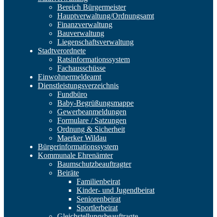
Bereich Bürgermeister
Hauptverwaltung/Ordnungsamt
Finanzverwaltung
Bauverwaltung
Liegenschaftsverwaltung
Stadtverordnete
Ratsinformationssystem
Fachausschüsse
Einwohnermeldeamt
Dienstleistungsverzeichnis
Fundbüro
Baby-Begrüßungsmappe
Gewerbeanmeldungen
Formulare / Satzungen
Ordnung & Sicherheit
Maerker Wildau
Bürgerinformationssystem
Kommunale Ehrenämter
Baumschutzbeauftragter
Beiräte
Familienbeirat
Kinder- und Jugendbeirat
Seniorenbeirat
Sportlerbeirat
Gleichstellungsbeauftragte