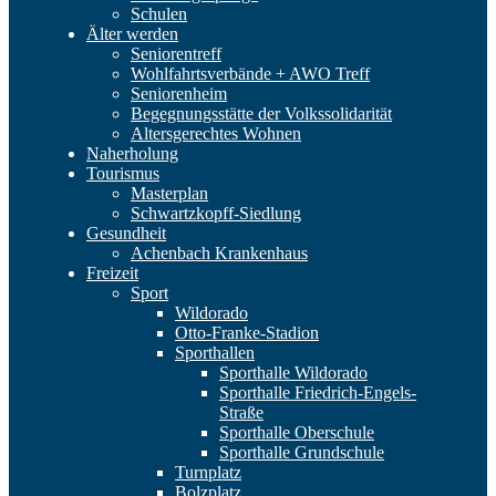
Schulen
Älter werden
Seniorentreff
Wohlfahrtsverbände + AWO Treff
Seniorenheim
Begegnungsstätte der Volkssolidarität
Altersgerechtes Wohnen
Naherholung
Tourismus
Masterplan
Schwartzkopff-Siedlung
Gesundheit
Achenbach Krankenhaus
Freizeit
Sport
Wildorado
Otto-Franke-Stadion
Sporthallen
Sporthalle Wildorado
Sporthalle Friedrich-Engels-
Straße
Sporthalle Oberschule
Sporthalle Grundschule
Turnplatz
Bolzplatz