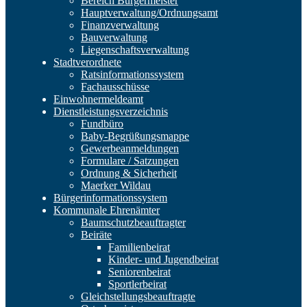
Bereich Bürgermeister
Hauptverwaltung/Ordnungsamt
Finanzverwaltung
Bauverwaltung
Liegenschaftsverwaltung
Stadtverordnete
Ratsinformationssystem
Fachausschüsse
Einwohnermeldeamt
Dienstleistungsverzeichnis
Fundbüro
Baby-Begrüßungsmappe
Gewerbeanmeldungen
Formulare / Satzungen
Ordnung & Sicherheit
Maerker Wildau
Bürgerinformationssystem
Kommunale Ehrenämter
Baumschutzbeauftragter
Beiräte
Familienbeirat
Kinder- und Jugendbeirat
Seniorenbeirat
Sportlerbeirat
Gleichstellungsbeauftragte