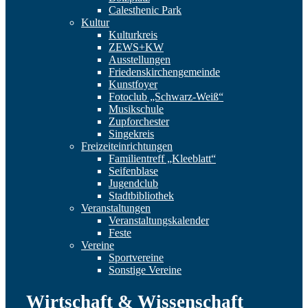
Calesthenic Park
Kultur
Kulturkreis
ZEWS+KW
Ausstellungen
Friedenskirchengemeinde
Kunstfoyer
Fotoclub „Schwarz-Weiß“
Musikschule
Zupforchester
Singekreis
Freizeiteinrichtungen
Familientreff „Kleeblatt“
Seifenblase
Jugendclub
Stadtbibliothek
Veranstaltungen
Veranstaltungskalender
Feste
Vereine
Sportvereine
Sonstige Vereine
Wirtschaft & Wissenschaft