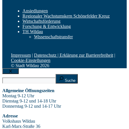
Ansiedlungen
Regionaler Wachstumskern Schönefelder Kreuz
Wirtschaftsförderung
Forschung & Entwicklung
TH Wildau
Wissenschaftstransfer
Impressum
|
Datenschutz |
Erklärung zur Barrierefreiheit
|
Cookie-Einstellungen
© Stadt Wildau 2026
Schließen
Suche
Suche
Allgemeine Öffnungszeiten
Montag 9-12 Uhr
Dienstag 9-12 und 14-18 Uhr
Donnerstag 9-12 und 14-17 Uhr
Adresse
Volkshaus Wildau
Karl-Marx-Straße 36