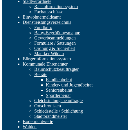
Stadtverordnete
Ratsinformationssystem
Fachausschüsse
Einwohnermeldeamt
Dienstleistungsverzeichnis
Fundbüro
Baby-Begrüßungsmappe
Gewerbeanmeldungen
Formulare / Satzungen
Ordnung & Sicherheit
Maerker Wildau
Bürgerinformationssystem
Kommunale Ehrenämter
Baumschutzbeauftragter
Beiräte
Familienbeirat
Kinder- und Jugendbeirat
Seniorenbeirat
Sportlerbeirat
Gleichstellungsbeauftragte
Ortschronisten
Schiedsstelle / Schlichtung
Stadtbrandmeister
Bodenrichtwerte
Wahlen