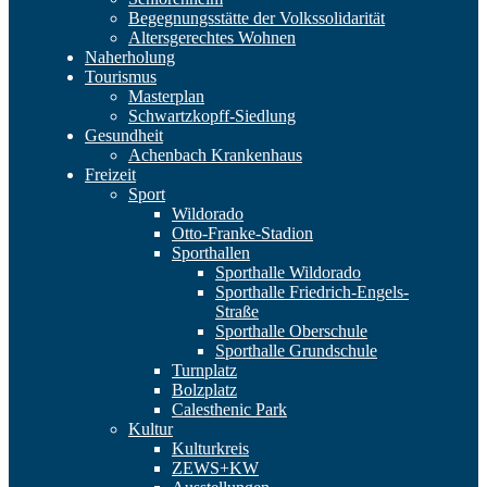
Begegnungsstätte der Volkssolidarität
Altersgerechtes Wohnen
Naherholung
Tourismus
Masterplan
Schwartzkopff-Siedlung
Gesundheit
Achenbach Krankenhaus
Freizeit
Sport
Wildorado
Otto-Franke-Stadion
Sporthallen
Sporthalle Wildorado
Sporthalle Friedrich-Engels-
Straße
Sporthalle Oberschule
Sporthalle Grundschule
Turnplatz
Bolzplatz
Calesthenic Park
Kultur
Kulturkreis
ZEWS+KW