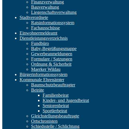
Finanzverwaltung
Bauverwaltung
Liegenschaftsverwaltung
Stadtverordnete
Ratsinformationssystem
Fachausschüsse
Einwohnermeldeamt
Dienstleistungsverzeichnis
Fundbüro
Baby-Begrüßungsmappe
Gewerbeanmeldungen
Formulare / Satzungen
Ordnung & Sicherheit
Maerker Wildau
Bürgerinformationssystem
Kommunale Ehrenämter
Baumschutzbeauftragter
Beiräte
Familienbeirat
Kinder- und Jugendbeirat
Seniorenbeirat
Sportlerbeirat
Gleichstellungsbeauftragte
Ortschronisten
Schiedsstelle / Schlichtung