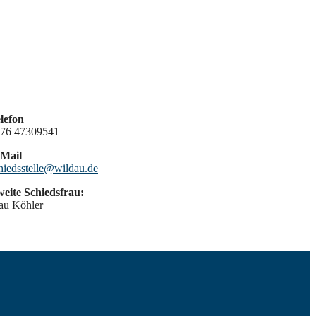
lefon
76 47309541
Mail
hiedsstelle@wildau.de
eite Schiedsfrau:
au Köhler