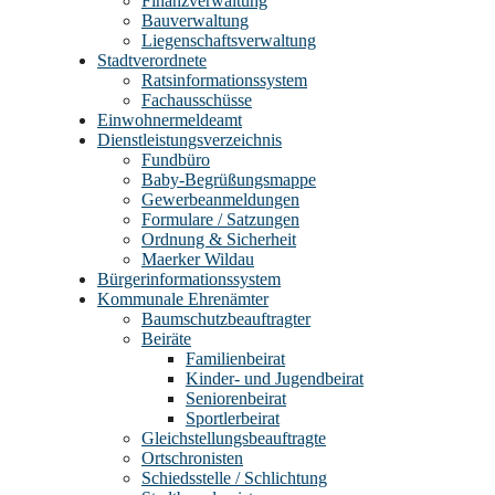
Finanzverwaltung
Bauverwaltung
Liegenschaftsverwaltung
Stadtverordnete
Ratsinformationssystem
Fachausschüsse
Einwohnermeldeamt
Dienstleistungsverzeichnis
Fundbüro
Baby-Begrüßungsmappe
Gewerbeanmeldungen
Formulare / Satzungen
Ordnung & Sicherheit
Maerker Wildau
Bürgerinformationssystem
Kommunale Ehrenämter
Baumschutzbeauftragter
Beiräte
Familienbeirat
Kinder- und Jugendbeirat
Seniorenbeirat
Sportlerbeirat
Gleichstellungsbeauftragte
Ortschronisten
Schiedsstelle / Schlichtung