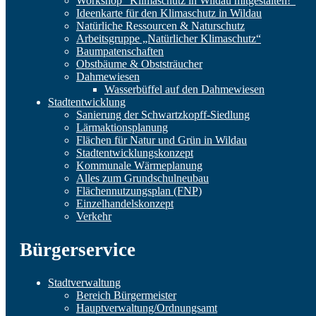
Workshop “Klimaschutz in Wildau mitgestalten!”
Ideenkarte für den Klimaschutz in Wildau
Natürliche Ressourcen & Naturschutz
Arbeitsgruppe „Natürlicher Klimaschutz“
Baumpatenschaften
Obstbäume & Obststräucher
Dahmewiesen
Wasserbüffel auf den Dahmewiesen
Stadtentwicklung
Sanierung der Schwartzkopff-Siedlung
Lärmaktionsplanung
Flächen für Natur und Grün in Wildau
Stadtentwicklungskonzept
Kommunale Wärmeplanung
Alles zum Grundschulneubau
Flächennutzungsplan (FNP)
Einzelhandelskonzept
Verkehr
Bürgerservice
Stadtverwaltung
Bereich Bürgermeister
Hauptverwaltung/Ordnungsamt