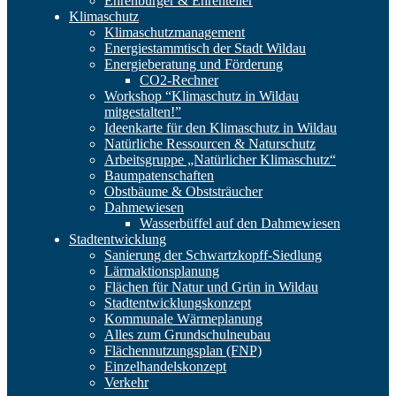
Ehrenbürger & Ehrenteller
Klimaschutz
Klimaschutzmanagement
Energiestammtisch der Stadt Wildau
Energieberatung und Förderung
CO2-Rechner
Workshop “Klimaschutz in Wildau
mitgestalten!”
Ideenkarte für den Klimaschutz in Wildau
Natürliche Ressourcen & Naturschutz
Arbeitsgruppe „Natürlicher Klimaschutz“
Baumpatenschaften
Obstbäume & Obststräucher
Dahmewiesen
Wasserbüffel auf den Dahmewiesen
Stadtentwicklung
Sanierung der Schwartzkopff-Siedlung
Lärmaktionsplanung
Flächen für Natur und Grün in Wildau
Stadtentwicklungskonzept
Kommunale Wärmeplanung
Alles zum Grundschulneubau
Flächennutzungsplan (FNP)
Einzelhandelskonzept
Verkehr