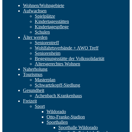
Wohnen/Wohngebiete
Aufwachsen
Spielplätze
Kindertagesstätten
Kindertagespflege
Schulen
Älter werden
Seniorentreff
Wohlfahrtsverbände + AWO Treff
Seniorenheim
Begegnungsstätte der Volkssolidarität
Altersgerechtes Wohnen
Naherholung
Tourismus
Masterplan
Schwartzkopff-Siedlung
Gesundheit
Achenbach Krankenhaus
Freizeit
Sport
Wildorado
Otto-Franke-Stadion
Sporthallen
Sporthalle Wildorado