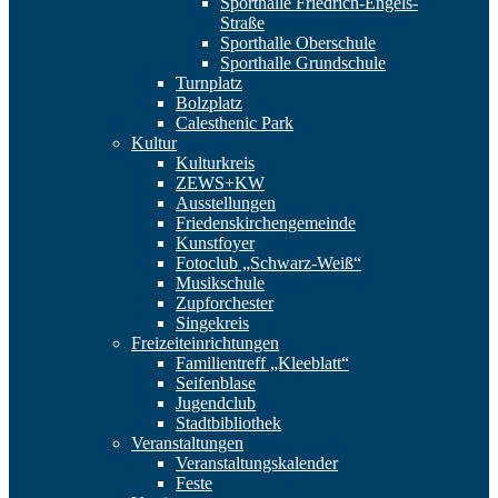
Sporthalle Friedrich-Engels-
Straße
Sporthalle Oberschule
Sporthalle Grundschule
Turnplatz
Bolzplatz
Calesthenic Park
Kultur
Kulturkreis
ZEWS+KW
Ausstellungen
Friedenskirchengemeinde
Kunstfoyer
Fotoclub „Schwarz-Weiß“
Musikschule
Zupforchester
Singekreis
Freizeiteinrichtungen
Familientreff „Kleeblatt“
Seifenblase
Jugendclub
Stadtbibliothek
Veranstaltungen
Veranstaltungskalender
Feste