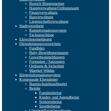
Bereich Bürgermeister
Hauptverwaltung/Ordnungsamt
Finanzverwaltung
Bauverwaltung
Liegenschaftsverwaltung
Stadtverordnete
Ratsinformationssystem
Fachausschüsse
Einwohnermeldeamt
Dienstleistungsverzeichnis
Fundbüro
Baby-Begrüßungsmappe
Gewerbeanmeldungen
Formulare / Satzungen
Ordnung & Sicherheit
Maerker Wildau
Bürgerinformationssystem
Kommunale Ehrenämter
Baumschutzbeauftragter
Beiräte
Familienbeirat
Kinder- und Jugendbeirat
Seniorenbeirat
Sportlerbeirat
Gleichstellungsbeauftragte