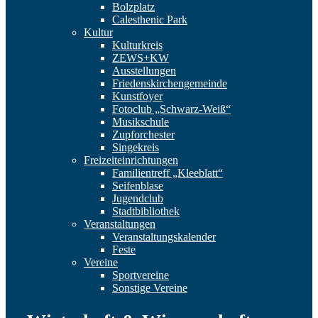
Bolzplatz
Calesthenic Park
Kultur
Kulturkreis
ZEWS+KW
Ausstellungen
Friedenskirchengemeinde
Kunstfoyer
Fotoclub „Schwarz-Weiß“
Musikschule
Zupforchester
Singekreis
Freizeiteinrichtungen
Familientreff „Kleeblatt“
Seifenblase
Jugendclub
Stadtbibliothek
Veranstaltungen
Veranstaltungskalender
Feste
Vereine
Sportvereine
Sonstige Vereine