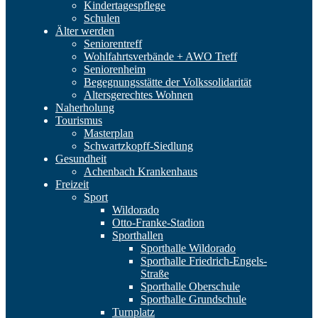
Kindertagespflege
Schulen
Älter werden
Seniorentreff
Wohlfahrtsverbände + AWO Treff
Seniorenheim
Begegnungsstätte der Volkssolidarität
Altersgerechtes Wohnen
Naherholung
Tourismus
Masterplan
Schwartzkopff-Siedlung
Gesundheit
Achenbach Krankenhaus
Freizeit
Sport
Wildorado
Otto-Franke-Stadion
Sporthallen
Sporthalle Wildorado
Sporthalle Friedrich-Engels-
Straße
Sporthalle Oberschule
Sporthalle Grundschule
Turnplatz