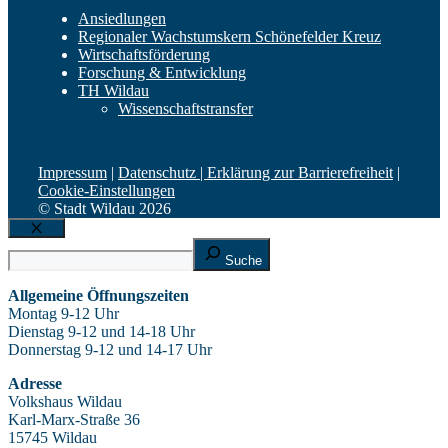
Ansiedlungen
Regionaler Wachstumskern Schönefelder Kreuz
Wirtschaftsförderung
Forschung & Entwicklung
TH Wildau
Wissenschaftstransfer
Impressum
|
Datenschutz |
Erklärung zur Barrierefreiheit
|
Cookie-Einstellungen
© Stadt Wildau 2026
Schließen
Suche
Suche
Allgemeine Öffnungszeiten
Montag 9-12 Uhr
Dienstag 9-12 und 14-18 Uhr
Donnerstag 9-12 und 14-17 Uhr
Adresse
Volkshaus Wildau
Karl-Marx-Straße 36
15745 Wildau