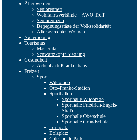
Älter werden
Seniorentreff
Wohlfahrtsverbände + AWO Treff
Seniorenheim
Begegnungsstätte der Volkssolidarität
Altersgerechtes Wohnen
Naherholung
Tourismus
Masterplan
Schwartzkopff-Siedlung
Gesundheit
Achenbach Krankenhaus
Freizeit
Sport
Wildorado
Otto-Franke-Stadion
Sporthallen
Sporthalle Wildorado
Sporthalle Friedrich-Engels-
Straße
Sporthalle Oberschule
Sporthalle Grundschule
Turnplatz
Bolzplatz
Calesthenic Park