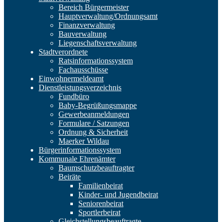
Bereich Bürgermeister
Hauptverwaltung/Ordnungsamt
Finanzverwaltung
Bauverwaltung
Liegenschaftsverwaltung
Stadtverordnete
Ratsinformationssystem
Fachausschüsse
Einwohnermeldeamt
Dienstleistungsverzeichnis
Fundbüro
Baby-Begrüßungsmappe
Gewerbeanmeldungen
Formulare / Satzungen
Ordnung & Sicherheit
Maerker Wildau
Bürgerinformationssystem
Kommunale Ehrenämter
Baumschutzbeauftragter
Beiräte
Familienbeirat
Kinder- und Jugendbeirat
Seniorenbeirat
Sportlerbeirat
Gleichstellungsbeauftragte