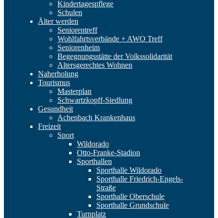
Kindertagespflege
Schulen
Älter werden
Seniorentreff
Wohlfahrtsverbände + AWO Treff
Seniorenheim
Begegnungsstätte der Volkssolidarität
Altersgerechtes Wohnen
Naherholung
Tourismus
Masterplan
Schwartzkopff-Siedlung
Gesundheit
Achenbach Krankenhaus
Freizeit
Sport
Wildorado
Otto-Franke-Stadion
Sporthallen
Sporthalle Wildorado
Sporthalle Friedrich-Engels-
Straße
Sporthalle Oberschule
Sporthalle Grundschule
Turnplatz