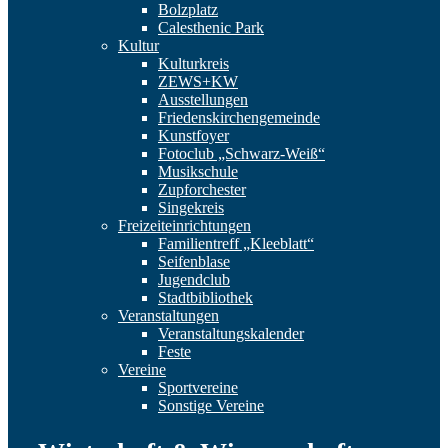
Bolzplatz
Calesthenic Park
Kultur
Kulturkreis
ZEWS+KW
Ausstellungen
Friedenskirchengemeinde
Kunstfoyer
Fotoclub „Schwarz-Weiß“
Musikschule
Zupforchester
Singekreis
Freizeiteinrichtungen
Familientreff „Kleeblatt“
Seifenblase
Jugendclub
Stadtbibliothek
Veranstaltungen
Veranstaltungskalender
Feste
Vereine
Sportvereine
Sonstige Vereine