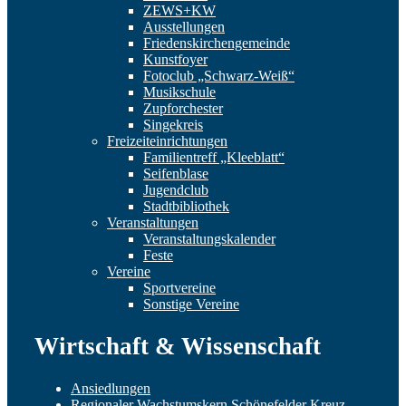
ZEWS+KW
Ausstellungen
Friedenskirchengemeinde
Kunstfoyer
Fotoclub „Schwarz-Weiß“
Musikschule
Zupforchester
Singekreis
Freizeiteinrichtungen
Familientreff „Kleeblatt“
Seifenblase
Jugendclub
Stadtbibliothek
Veranstaltungen
Veranstaltungskalender
Feste
Vereine
Sportvereine
Sonstige Vereine
Wirtschaft & Wissenschaft
Ansiedlungen
Regionaler Wachstumskern Schönefelder Kreuz