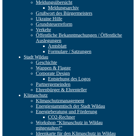
Meldungsübersicht
Meldungsarchiv
Grußwort des Bürgermeisters
Ukraine Hilfe
Grundsteuerreform
Verkehr
Öffentliche Bekanntmachungen / Öffentliche
Auslegungen
Amtsblatt
Formulare / Satzungen
Stadt Wildau
Geschichte
Wappen & Flagge
Corporate Design
Entstehung des Logos
Partnergemeinden
Ehrenbürger & Ehrenteller
Klimaschutz
Klimaschutzmanagement
Energiestammtisch der Stadt Wildau
Energieberatung und Förderung
CO2-Rechner
Workshop “Klimaschutz in Wildau
mitgestalten!”
Ideenkarte für den Klimaschutz in Wildau