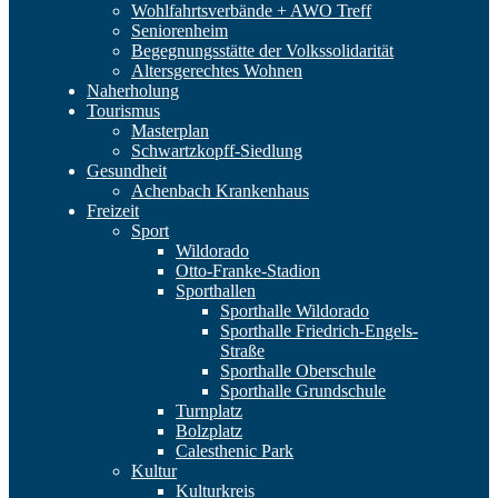
Wohlfahrtsverbände + AWO Treff
Seniorenheim
Begegnungsstätte der Volkssolidarität
Altersgerechtes Wohnen
Naherholung
Tourismus
Masterplan
Schwartzkopff-Siedlung
Gesundheit
Achenbach Krankenhaus
Freizeit
Sport
Wildorado
Otto-Franke-Stadion
Sporthallen
Sporthalle Wildorado
Sporthalle Friedrich-Engels-
Straße
Sporthalle Oberschule
Sporthalle Grundschule
Turnplatz
Bolzplatz
Calesthenic Park
Kultur
Kulturkreis