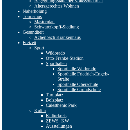
Begegnungsstätte der Volkssolidarität
Altersgerechtes Wohnen
Naherholung
Tourismus
Masterplan
Schwartzkopff-Siedlung
Gesundheit
Achenbach Krankenhaus
Freizeit
Sport
Wildorado
Otto-Franke-Stadion
Sporthallen
Sporthalle Wildorado
Sporthalle Friedrich-Engels-
Straße
Sporthalle Oberschule
Sporthalle Grundschule
Turnplatz
Bolzplatz
Calesthenic Park
Kultur
Kulturkreis
ZEWS+KW
Ausstellungen